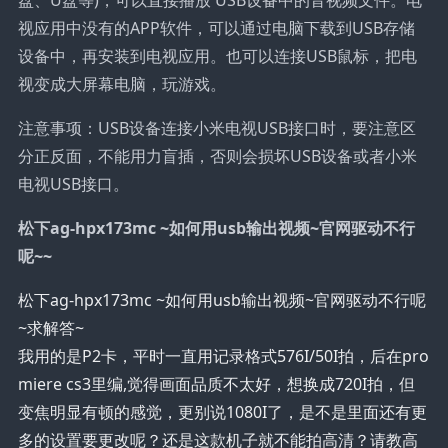
视应用中没有的APP软件，可以通过电脑下载到USB存储
设备中，再安装到电视应用。也可以连接USB鼠标，把电
视变成大屏幕电脑，玩游戏。
注意事项：USB设备连接小米电视USB接口时，要注意区
分正反面，不能用力盲插，否则会损坏USB设备或者小米
电视USB接口。
松下ag-hpx173mc ~如何用usb输出视频~官网驱动不行
呢~~
松下ag-hpx173mc ~如何用usb输出视频~官网驱动不行呢
~求解答~
我用的是P2卡，平时一直用记录格式576I/50I拍，后在pro
miere cs3里编,觉得画面品质不太好，想换成720I拍，但
变焦明显有顿的感觉，更别说1080I了，是不是里面还有更
多的设置要更改呢？还是这款机子就不能拍高清？请教高