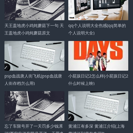
天王盖地虎小鸡炖蘑菇下一句 天
qq个人说明大全伤感(qq简单的
王盖地虎小鸡炖蘑菇原文
个人说明大全)
psp血战唐人街飞机(psp血战唐
小屁孩日记2怎么样(小屁孩日记2
人街存档怎么用)
什么时候上映)
忘了车限号开了一天罚多少钱漯
黄浦江有多深 黄浦江介绍(上海