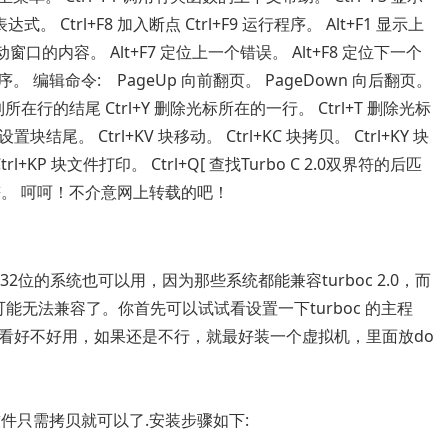
达式。 Ctrl+F8 加入断点 Ctrl+F9 运行程序。 Alt+F1 显示上
活动窗口的内容。 Alt+F7 定位上一个错误。 Alt+F8 定位下一个
出程序。 编辑命令: PageUp 向前翻页。 PageDown 向后翻页。
在行的结尾 Ctrl+Y 删除光标所在的一行。 Ctrl+T 删除光标
置块结尾。 Ctrl+KV 块移动。 Ctrl+KC 块拷贝。 Ctrl+KY 块
trl+KP 块文件打印。 Ctrl+Q[ 查找Turbo C 2.0双界符的后匹
前匹配符。 呵呵！不介意网上转载的吧！
位的系统也可以用，因为那些系统都能兼容turboc 2.0，而
可能无法兼容了。你首先可以试试看设置一下turboc 的主程
看好不好用，如果还是不行，就最好装一个虚拟机，里面放do
装软件只需拷贝就可以了.安装步骤如下: