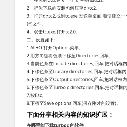
1、在你的D:盘建立一个文件夹(如tc2)。
2、把你下载的安装包解压至d:\tc2。
3、打开d:\tc2,找到tc.exe 发送至桌面;顺便建立
行)文件。
4、双击tc.exe,打开tc2.0。
二、设置如下:
1.Alt+O 打开Options菜单。
2.用方向键将色条下移至Directories回车。
3.当前色条在Include directories,回车,把对话框内
4.下移色条至Library directories,回车,把对话框内
5.下移色条至Output directories,回车,把对话框内
6.下移色条至Turbo c directories,回车,把对话框
7.按Esc。
8.下移至Save options,回车(保存刚才的设置)。
下面分享相关内容的知识扩展：
在哪里能下载turboc 的软件