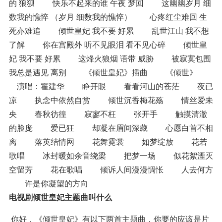
的 狼狈 快乐不起来的谁 午夜 梦回 这幽幽岁月 细
数我的憔悴 （岁月 细数我的憔悴） 心疼红尘难回 生
死亦难追 倾世皇妃 我不要 好累 乱世江山 我不想
了解 你在宫殿外 听不见眼泪 看不见心碎 倾世皇
妃 我不要 好累 这烽火狼烟 语带 威胁 被寂寞包围
我总是遇见 离别 《倾世皇妃》插曲 《倾世》
演唱：霍建华 睁开眼 看看河山的苍茫 夜已
凉 执念中依然自赏 倾世沉香梅花殇 情丝爱未
央 春秋彷徨 寂寥不枉 张开手 触摸清澈
的脸庞 爱已狂 却凝在眉间深藏 心愿白首不相
离 落英结情网 花舞霓裳 如梦绽放 花若
歌唱 冰封暖如余音绕梁 把梦一场 似花絮湮灭
空留芳 花在歌唱 倾诉人间漫漫惆怅 人去何方
许是你凝望的方向
电视剧倾世皇妃主题曲叫什么
你好，《倾世皇妃》有以下两首主题曲，你要的应该是片