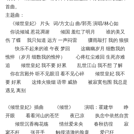
首曲。
主题曲：
《倾世皇妃》 片头 词/方文山 曲/郭亮 演唱/林心如
你说倾城 惹花凋谢 倾国 羞红了明月 谁的美又
伤 了蝶 我只知道 远方 一声闷雷 骤雨敲打 我的 狼狈
快乐不起来的谁 午夜 梦回 这幽幽岁月 细数我的
憔悴 （岁月 细数我的憔悴） 心疼红尘难回 生死亦难
追 倾世皇妃 我不要 好累 乱世江山 我不想 了解
你在宫殿外 听不见眼泪 看不见心碎 倾世皇妃 我不
要 好累 这烽火狼烟 语带 威胁 被寂寞包围 我总是
遇见 离别
《倾世皇妃》插曲 《倾世》 演唱：霍建华 睁
开眼 看看河山的苍茫 夜已凉 执念中依然自赏
倾世沉香梅花殇 情丝爱未央 春秋彷徨 寂
寥不枉 张开手 触摸清澈的脸庞 爱已狂