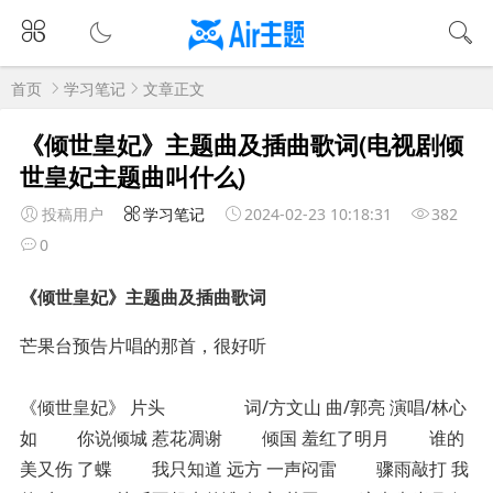
首页
学习笔记
文章正文
《倾世皇妃》主题曲及插曲歌词(电视剧倾
世皇妃主题曲叫什么)
投稿用户
学习笔记
2024-02-23 10:18:31
382
0
《倾世皇妃》主题曲及插曲歌词
芒果台预告片唱的那首，很好听
《倾世皇妃》 片头 词/方文山 曲/郭亮 演唱/林心
如 你说倾城 惹花凋谢 倾国 羞红了明月 谁的
美又伤 了蝶 我只知道 远方 一声闷雷 骤雨敲打 我