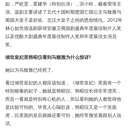
如，严屹宽，霍建华（特别出演），洪小铃，戴春荣等主
演。该剧主要讲述了五代十国时期楚国亡国公主马馥雅与
蜀国大皇子孟祈佑、北汉大皇子之间的恩怨情仇。2012年
林心如凭借该剧获得安徽卫视国剧盛典年度最佳制片人奖
以及优酷大剧盛典年度最佳制作人奖和年度最佳女演员
奖。
倾世皇妃里韩昭仪看到马馥雅为什么惊讶?
她以为马馥雅已经死了。
看过倾世皇妃的人都应该知道，《倾世皇妃》里面有一个
特别狠毒的妃子，她就是韩昭仪。韩昭仪长得非常漂亮，
而且一看就是特别有心机的人，所以看到她的人都觉得他
是比较可怕的。毕竟人心隔肚皮，韩昭仪又是一个笑面
虎，比里面的皇后娘娘还要可怕，她经常微笑着跟别人说
话。