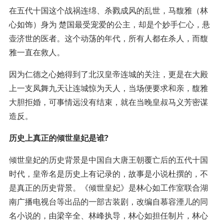
在五代十国这个战祸连绵、杀戮成风的乱世，马馥雅（林
心如饰）身为 楚国最受宠爱的公主，却是个妙手仁心，悬
壶济世的医者。这个动荡的年代，所有人都在杀人，而馥
雅一直在救人。
因为仁德之心她得到了北汉皇帝连城的关注，更是在大殿
上一支凤舞九天让连城惊为天人，当场便要求和亲，馥雅
大胆拒婚，可事情远没有结束，就在当晚皇叔马义芳密谋
造反。
历史上真正的倾世皇妃是谁?
倾世皇妃的历史背景是中国自大唐王朝覆亡后的五代十国
时代，皇帝名是历史上有记录的，故事是小说杜撰的，不
是真正的历史背景。《倾世皇妃》是林心如工作室联合湖
南广播电视台等出品的一部古装剧，改编自慕容湮儿的同
名小说的，由梁辛全、林峰执导，林心如担任制片，林心