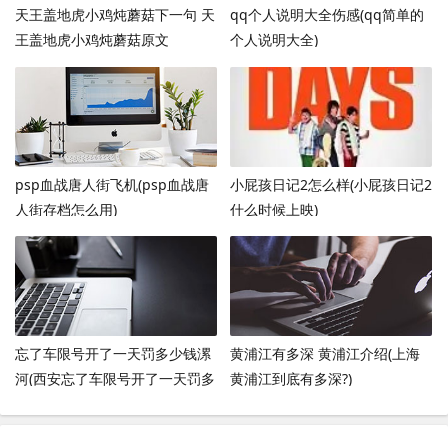
天王盖地虎小鸡炖蘑菇下一句 天
qq个人说明大全伤感(qq简单的
王盖地虎小鸡炖蘑菇原文
个人说明大全)
psp血战唐人街飞机(psp血战唐
小屁孩日记2怎么样(小屁孩日记2
人街存档怎么用)
什么时候上映)
忘了车限号开了一天罚多少钱漯
黄浦江有多深 黄浦江介绍(上海
河(西安忘了车限号开了一天罚多
黄浦江到底有多深?)
少钱)