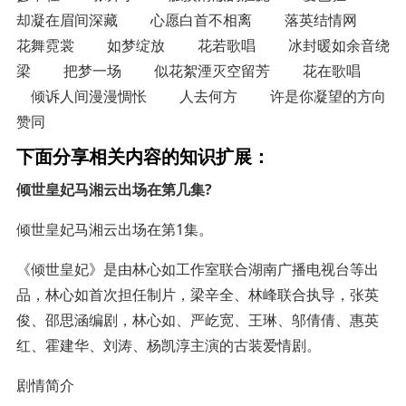
却凝在眉间深藏 心愿白首不相离 落英结情网
花舞霓裳 如梦绽放 花若歌唱 冰封暖如余音绕
梁 把梦一场 似花絮湮灭空留芳 花在歌唱
倾诉人间漫漫惆怅 人去何方 许是你凝望的方向
赞同
下面分享相关内容的知识扩展：
倾世皇妃马湘云出场在第几集?
倾世皇妃马湘云出场在第1集。
《倾世皇妃》是由林心如工作室联合湖南广播电视台等出
品，林心如首次担任制片，梁辛全、林峰联合执导，张英
俊、邵思涵编剧，林心如、严屹宽、王琳、邬倩倩、惠英
红、霍建华、刘涛、杨凯淳主演的古装爱情剧。
剧情简介