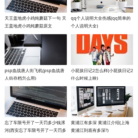
天王盖地虎小鸡炖蘑菇下一句 天
qq个人说明大全伤感(qq简单的
王盖地虎小鸡炖蘑菇原文
个人说明大全)
psp血战唐人街飞机(psp血战唐
小屁孩日记2怎么样(小屁孩日记2
人街存档怎么用)
什么时候上映)
忘了车限号开了一天罚多少钱漯
黄浦江有多深 黄浦江介绍(上海
河(西安忘了车限号开了一天罚多
黄浦江到底有多深?)
少钱)