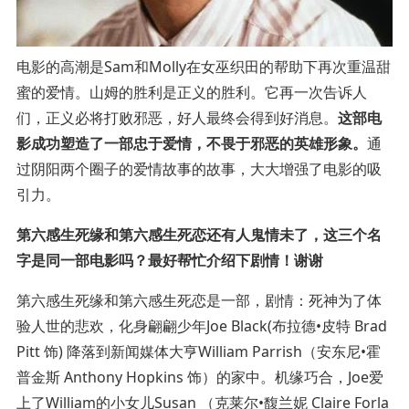
电影的高潮是Sam和Molly在女巫织田的帮助下再次重温甜
蜜的爱情。山姆的胜利是正义的胜利。它再一次告诉人
们，正义必将打败邪恶，好人最终会得到好消息。
这部电
影成功塑造了一部忠于爱情，不畏于邪恶的英雄形象。
通
过阴阳两个圈子的爱情故事的故事，大大增强了电影的吸
引力。
第六感生死缘和第六感生死恋还有人鬼情未了，这三个名
字是同一部电影吗？最好帮忙介绍下剧情！谢谢
第六感生死缘和第六感生死恋是一部，剧情：死神为了体
验人世的悲欢，化身翩翩少年Joe Black(布拉德•皮特 Brad
Pitt 饰) 降落到新闻媒体大亨William Parrish（安东尼•霍
普金斯 Anthony Hopkins 饰）的家中。机缘巧合，Joe爱
上了William的小女儿Susan （克莱尔•馥兰妮 Claire Forla