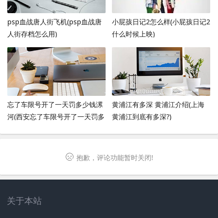
psp血战唐人街飞机(psp血战唐
小屁孩日记2怎么样(小屁孩日记2
人街存档怎么用)
什么时候上映)
忘了车限号开了一天罚多少钱漯
黄浦江有多深 黄浦江介绍(上海
河(西安忘了车限号开了一天罚多
黄浦江到底有多深?)
少钱)
抱歉，评论功能暂时关闭!
关于本站