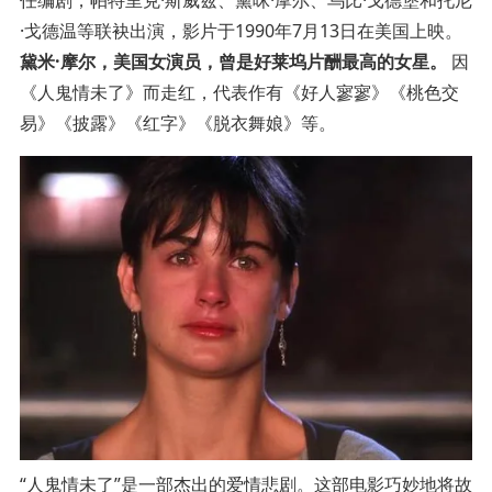
·戈德温等联袂出演，影片于1990年7月13日在美国上映。
黛米·摩尔，美国女演员，曾是好莱坞片酬最高的女星。
因
《人鬼情未了》而走红，代表作有《好人寥寥》《桃色交
易》《披露》《红字》《脱衣舞娘》等。
“人鬼情未了”是一部杰出的爱情悲剧。这部电影巧妙地将故