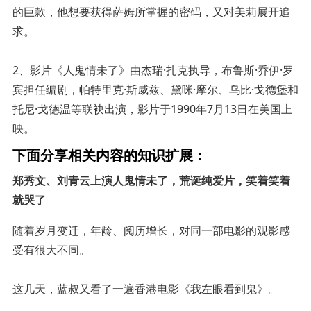
的巨款，他想要获得萨姆所掌握的密码，又对美莉展开追
求。
2、影片《人鬼情未了》由杰瑞·扎克执导，布鲁斯·乔伊·罗
宾担任编剧，帕特里克·斯威兹、黛咪·摩尔、乌比·戈德堡和
托尼·戈德温等联袂出演，影片于1990年7月13日在美国上
映。
下面分享相关内容的知识扩展：
郑秀文、刘青云上演人鬼情未了，荒诞纯爱片，笑着笑着
就哭了
随着岁月变迁，年龄、阅历增长，对同一部电影的观影感
受有很大不同。
这几天，蓝叔又看了一遍香港电影《我左眼看到鬼》。