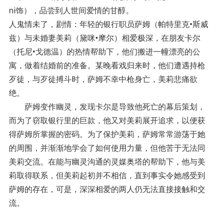
ni饰），品尝到人世间爱情的甘醇。
人鬼情未了，剧情：年轻的银行职员萨姆（帕特里克•斯威
兹）与未婚妻美莉（黛咪•摩尔）相爱极深，在朋友卡尔
（托尼•戈德温）的热情帮助下，他们搬进一幢漂亮的公
寓，做着结婚前的准备。某晚看戏归来时，他们遭遇持枪
歹徒，与歹徒搏斗时，萨姆不幸中枪身亡，美莉悲痛欲
绝。
萨姆变作幽灵，发现卡尔是导致他死亡的幕后策划，
而为了窃取银行里的巨款，他又对美莉展开追求，以便获
得萨姆所掌握的密码。为了保护美莉，萨姆常常游荡于她
的周围，并渐渐地学会了如何使用力量，但他苦于无法同
美莉交流。在能与幽灵沟通的灵媒奥塔的帮助下，他与美
莉取得联系，但美莉起初并不相信，直到事实令她感受到
萨姆的存在，可是，深深相爱的两人仍无法直接接触和交
流。