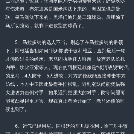
已经没有了位置，在国家队几乎场场都有失误，萨穆埃尔
有伤未愈，布尔迪索是国米淘汰下来的，海因策也是曼
联、皇马淘汰下来的，奥塔门迪只是二流球员。后腰除了
马斯切拉诺，就剩下进攻型的球员了。
5、马拉多纳的选人不当。别忘了在马拉多纳的带领
下，阿根廷当初如何1比6惨败于玻利维亚，直到最后一轮
才涉险过关的经历。老马固执地任人唯亲，放弃老队长扎
内蒂、坎比亚索等人。现在的阿根廷就像是“银河战舰”时代
的皇马，4人防守，6人进攻，对方的锋线能直接冲击本方
防线，本方中卫因此显得手忙脚乱。遇到弱队尚能凭借强
大进攻力击倒对手，如果遇到更强大的对手，防守问题可
能被凸显得更厉害。现在真正考验开始了，老马还债的时
候也到了。
6、运气已经用尽。阿根廷的前几场胜利，除了对手较