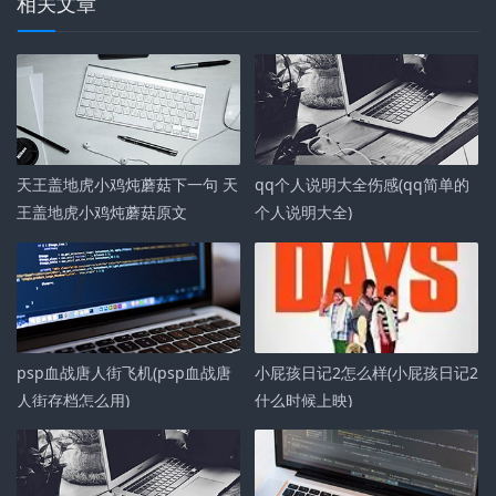
相关文章
天王盖地虎小鸡炖蘑菇下一句 天
qq个人说明大全伤感(qq简单的
王盖地虎小鸡炖蘑菇原文
个人说明大全)
psp血战唐人街飞机(psp血战唐
小屁孩日记2怎么样(小屁孩日记2
人街存档怎么用)
什么时候上映)