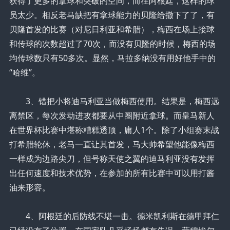
获得了更多的拿球和突破的空间，而在阿根廷，这样的球
员太少。相反老马缺把有拿球能力的贝隆给撤下了了，有
贝隆首发的比赛（对尼日利亚和希腊），梅西在场上接球
和传球的次数超过了70次，而没有贝隆的时候，梅西的场
均传球数只有50多次。显然，马拉多纳没有用好他手中的
“哈维”。
3、错把小将迪马利亚当做梅西使用。结果是，梅西远
离禁区，每次发动进攻都要从中圈附近拿球。而皇马新人
在世界杯比赛中堪称糟糕透顶，庸人1个。除了小组赛末战
打希腊轮休，老马一直让其首发，马大帅希望他能像梅西
一样成为边路尖刀，但号称天使之翼的迪马利亚没有发挥
出任何速度和技术优势，在参加的所有比赛中可以用打酱
油来形容。
4、阿根廷的后防线不堪一击。德米凯利斯在德甲拜仁