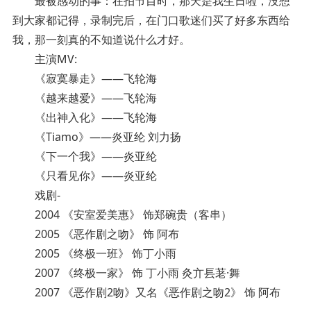
最被感动的事：在拍节目时，那天是我生日啦，没想
到大家都记得，录制完后，在门口歌迷们买了好多东西给
我，那一刻真的不知道说什么才好。
主演MV:
《寂寞暴走》——飞轮海
《越来越爱》——飞轮海
《出神入化》——飞轮海
《Tiamo》——炎亚纶 刘力扬
《下一个我》——炎亚纶
《只看见你》——炎亚纶
戏剧-
2004 《安室爱美惠》 饰郑碗贵（客串）
2005 《恶作剧之吻》 饰 阿布
2005 《终极一班》 饰丁小雨
2007 《终极一家》 饰 丁小雨 灸亣镸荖·舞
2007 《恶作剧2吻》又名《恶作剧之吻2》 饰 阿布