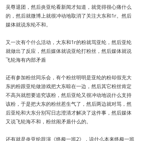
吴尊退团，然后炎亚纶看新闻才知道，就觉得很心痛什么
的，然后就微博上就很冲动地取消了关注大东和1r。然后
媒体就说东纶不和。
又一次有个什么活动，大东和1r的粉就骂亚纶，然后亚纶
就做出了反应，然后媒体就说亚纶打粉丝，然后媒体就说
飞轮海有内部矛盾
还有参加粉丝同乐会，有个粉丝明明是亚纶的粉却假充大
东的粉跟亚纶做游戏把大东晾在一边，然后其它粉丝肯定
不高兴就想要追究该粉，然后亚纶又很冲动地说什么支持
该粉，于是把大东的粉丝惹生气了，然后两边就对骂，然
后亚纶和大东分别写日志澄清才解决了这件事，然后媒体
又说飞轮海不和，粉丝闹矛盾什么的。
还有就是炎亚纶辞演《终极一班2》，说什么本来终极一班