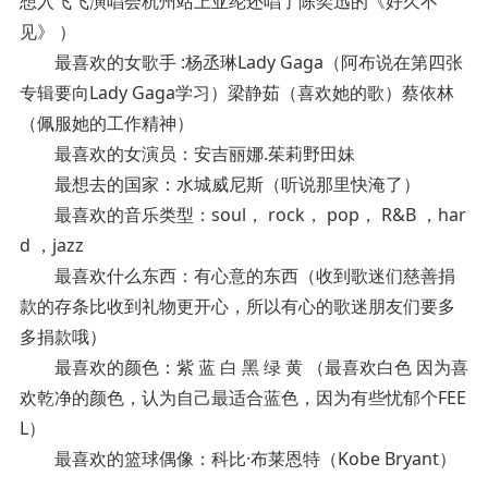
想入飞飞演唱会杭州站上亚纶还唱了陈奕迅的《好久不
见》 ）
最喜欢的女歌手 :杨丞琳Lady Gaga（阿布说在第四张
专辑要向Lady Gaga学习）梁静茹（喜欢她的歌）蔡依林
（佩服她的工作精神）
最喜欢的女演员：安吉丽娜.茱莉野田妹
最想去的国家：水城威尼斯（听说那里快淹了）
最喜欢的音乐类型：soul， rock， pop， R&B ，har
d ，jazz
最喜欢什么东西：有心意的东西（收到歌迷们慈善捐
款的存条比收到礼物更开心，所以有心的歌迷朋友们要多
多捐款哦）
最喜欢的颜色：紫 蓝 白 黑 绿 黄 （最喜欢白色 因为喜
欢乾净的颜色，认为自己最适合蓝色，因为有些忧郁个FEE
L）
最喜欢的篮球偶像：科比·布莱恩特（Kobe Bryant）