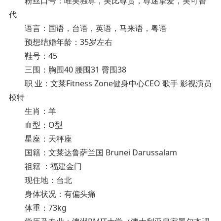
粉丝口号：唯吴独尊，吴比尊贵，尊迷挚爱，吴可替
代
语言：国语，台语，英语，马来语，粤语
预想结婚年龄：35岁左右
鞋号：45
三围：胸围40 腰围31 臀围38
职 业：文莱Fitness Zone健身中心CEO 歌手 影视演员
模特
生肖：羊
血型：O型
星座：天秤座
国籍：文莱达鲁萨兰国 Brunei Darussalam
祖籍 ：福建金门
现住地：台北
身体状况：有偏头痛
体重：73kg