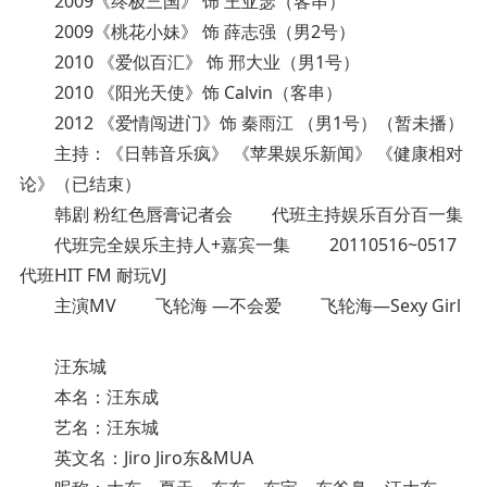
2009《终极三国》 饰 王亚瑟（客串）
2009《桃花小妹》 饰 薛志强（男2号）
2010 《爱似百汇》 饰 邢大业（男1号）
2010 《阳光天使》饰 Calvin（客串）
2012 《爱情闯进门》饰 秦雨江 （男1号）（暂未播）
主持：《日韩音乐疯》 《苹果娱乐新闻》 《健康相对
论》（已结束）
韩剧 粉红色唇膏记者会 代班主持娱乐百分百一集
代班完全娱乐主持人+嘉宾一集 20110516~0517
代班HIT FM 耐玩VJ
主演MV 飞轮海 —不会爱 飞轮海—Sexy Girl
汪东城
本名：汪东成
艺名：汪东城
英文名：Jiro Jiro东&MUA