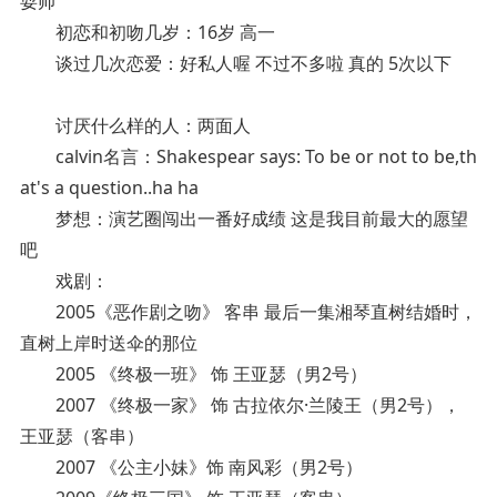
耍帅
初恋和初吻几岁：16岁 高一
谈过几次恋爱：好私人喔 不过不多啦 真的 5次以下
讨厌什么样的人：两面人
calvin名言：Shakespear says: To be or not to be,th
at's a question..ha ha
梦想：演艺圈闯出一番好成绩 这是我目前最大的愿望
吧
戏剧：
2005《恶作剧之吻》 客串 最后一集湘琴直树结婚时，
直树上岸时送伞的那位
2005 《终极一班》 饰 王亚瑟（男2号）
2007 《终极一家》 饰 古拉依尔·兰陵王（男2号），
王亚瑟（客串）
2007 《公主小妹》饰 南风彩（男2号）