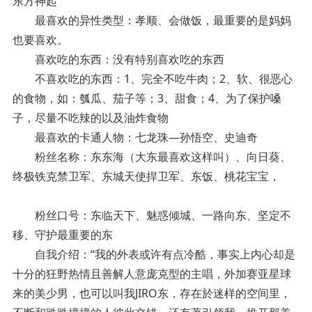
东方神起
最喜欢的异性类型：孝顺、会做饭，最重要的是妈妈
也要喜欢。
喜欢吃的东西：没有特别喜欢吃的东西
不喜欢吃的东西：1、完全不吃牛肉；2、软、很恶心
的食物，如：瓠瓜、茄子等；3、甜食；4、为了保护嗓
子，尽量不吃辣的以及油炸食物
最喜欢的卡通人物：七龙珠—孙悟空、史迪奇
粉丝名称：东东海（大东最喜欢这样叫）、向日葵、
终极铁克禁卫军、东城天使捍卫军、东饭、桃花宝宝，
粉丝口号：东临天下、魅惑倾城、一路向东、坚定不
移、守护最重要的东
自我介绍：“我的外表或许有点冷酷，事实上内心却是
十分的狂野热情且善解人意庞克型的主唱，外加赛亚星球
来的美少男，也可以叫我JIRO东，存在於迷样的空间里，