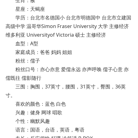
生肖：猴
星座：天蝎座
学历：台北市名德国小 台北市明德国中 台北市立建国
高级中学 温哥华Simon Fraser University 大学 主修经济
维多利亚 Universityof Victoria 硕士 主修经济
血型：A型
家庭成员：爸爸 妈妈 姐姐
粉丝：儒子
粉丝口号：亦心亦意 爱儒永远 亦声呼唤 儒子心意 亦
儒既往 儒影随行
三围：胸围，37英寸，腰围，31英寸，臀围，36英
寸。
喜欢的颜色：蓝色 白色
兴趣：健身 网球 唱歌
个性：幽默风趣
语言：国语，台语，英语，粤语