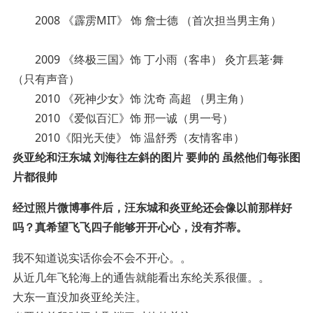
2008 《霹雳MIT》 饰 詹士德 （首次担当男主角）
2009 《终极三国》饰 丁小雨（客串） 灸亣镸荖·舞
（只有声音）
2010 《死神少女》饰 沈奇 高超 （男主角）
2010 《爱似百汇》饰 邢一诚（男一号）
2010《阳光天使》 饰 温舒秀（友情客串）
炎亚纶和汪东城 刘海往左斜的图片 要帅的 虽然他们每张图
片都很帅
经过照片微博事件后，汪东城和炎亚纶还会像以前那样好
吗？真希望飞飞四子能够开开心心，没有芥蒂。
我不知道说实话你会不会不开心。。
从近几年飞轮海上的通告就能看出东纶关系很僵。。
大东一直没加炎亚纶关注。