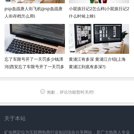
psp血战唐人街飞机(psp血战唐
小屁孩日记2怎么样(小屁孩日记2
人街存档怎么用)
什么时候上映)
忘了车限号开了一天罚多少钱漯
黄浦江有多深 黄浦江介绍(上海
河(西安忘了车限号开了一天罚多
黄浦江到底有多深?)
少钱)
抱歉，评论功能暂时关闭!
关于本站
矿虫网定位为互联网电商行业知识综合分享网站，是广大电商人专业