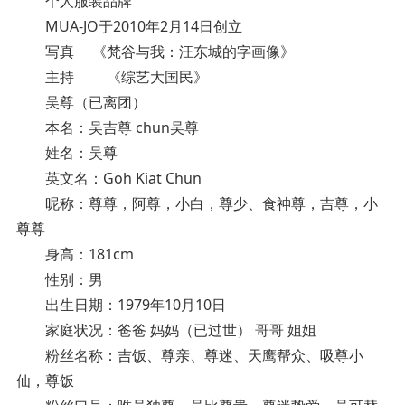
个人服装品牌
MUA-JO于2010年2月14日创立
写真 《梵谷与我：汪东城的字画像》
主持 《综艺大国民》
吴尊（已离团）
本名：吴吉尊 chun吴尊
姓名：吴尊
英文名：Goh Kiat Chun
昵称：尊尊，阿尊，小白，尊少、食神尊，吉尊，小
尊尊
身高：181cm
性别：男
出生日期：1979年10月10日
家庭状况：爸爸 妈妈（已过世） 哥哥 姐姐
粉丝名称：吉饭、尊亲、尊迷、天鹰帮众、吸尊小
仙，尊饭