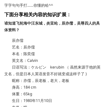
字字句句手打……你懂的哈^^
下面分享相关内容的知识扩展：
谁知道飞轮海中汪东城，炎亚纶，辰亦儒，吴尊四人的具
体资料？
辰亦儒
艺名：辰亦儒
本名：陈奕儒
英文名：Calvin
日语写法：ケルビン kerubin （ 虽然来源于他的英
文名，但是日本人英语发音不好就变成这样子了 )
昵称：亦儒，辰老板，老大，老板
身高：184 cm
体重：65kg
生日：1980年11月10日