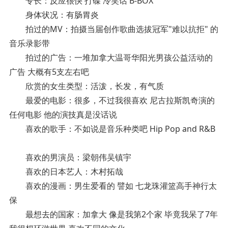
专长：反应很快 打碟 冷笑话 B-BOX
身体状况：有肠胃炎
拍过的MV：拍摄当届创作歌曲选拔冠军"难以抗拒" 的
音乐录影带
拍过的广告：一堆加拿大温哥华阳光男孩公益活动的
广告 大概有5支左右吧
欣赏的女生类型：活泼，长发，有气质
最爱的电影：很多，不过我很喜欢 尼古拉斯凯奇演的
任何电影 他的演技真是没话说
喜欢的歌手：不如说是音乐种类吧 Hip Pop and R&B
喜欢的男演员：梁朝伟吴镇宇
喜欢的日本艺人：木村拓哉
喜欢的漫画：男生爱看的 譬如 七龙珠灌篮高手神行太
保
最想去的国家：加拿大 像是我第2个家 毕竟我呆了7年