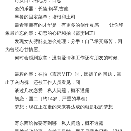
讨厌自己的地方：自恋
会的乐器：长笛,钢琴,吉他
早餐的固定菜单：培根和土司
最希望拥有的才华是：有更多的创作灵感 让你印
象最难忘的事：初恋的心碎和拍《霹雳MIT》
发现女友劈腿会怎么处理：分手！自己承受痛苦，因
为曾经心甘情愿。
何时会感到寂寞：没有爱情和工作还有朋友的时候。
最糗的事：在拍《霹雳MIT》时，因裤子的问题，露
出了灰内裤，还被工作人员看见，囧
谈过几次恋爱：私人问题，概不透露
初恋：国二（约14岁，严重的早恋）
梦想：现在正在走的未来将达成的就是我的梦想
寄东西给你要寄到哪：私人问题，概不透露