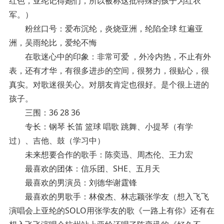
红色，亚纶记得她们，所以被称这批特殊的孩子为红衣
军。）
粉丝口号：爱布沉纶，炎烧亚洲，纶陷全球 红遍亚
洲，吴雨纶比，爱纶不悔
在歌迷心中的印象：非常可爱 ，外冷内热，不止有外
表，还有才华，有很多进步的空间，很努力，很贴心，很
真实。对歌迷很关心。对朋友肯定也很好。是个很上进的
孩子。
三围：36 28 36
专长：钢琴 长笛 篮球 唱歌 跳舞、小提琴（有学
过）、吉他、鼓（学习中）
未来想要合作的歌手：陈奕迅、周杰伦、王力宏
最喜欢的团体：信乐团、SHE、五月天
最喜欢的男演员：刘德华谢霆锋
最喜欢的男歌手：林俊杰、林志颖张学友（想入飞飞
演唱会上亚纶的SOLO用张学友的歌《一路上有你》还有在