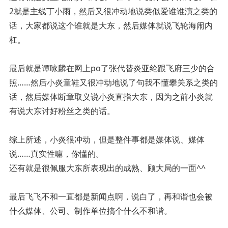
2就是主线丁小雨，然后又很冲动地说类似爱谁谁演之类的
话，大家都说这个谁就是大东，然后媒体就说飞轮海闹内
杠。
最后就是谭咏麟在网上po了张代替炎亚纶跟飞府三少的合
照……然后小炎童鞋又很冲动地说了句我不懂攀关系之类的
话，然后媒体断章取义说小炎直指大东，因为之前小炎就
有说大东讨好粉丝之类的话。
综上所述，小炎很冲动，但是整件事都是媒体说、媒体
说……真实性嘛，你懂的。
还有就是很佩服大东所表现出的成熟、顾大局的一面^^
最后飞飞不和一直都是新闻点啊，说白了，再和谐也会被
什么媒体、公司、制作单位搞个什么不和谐。