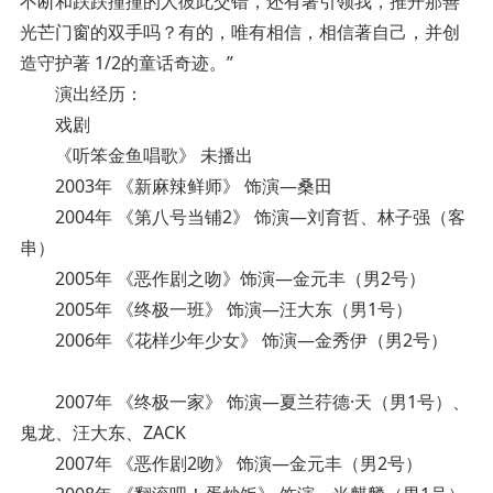
不断和跌跌撞撞的人彼此交错，还有著引领我，推开那善
光芒门窗的双手吗？有的，唯有相信，相信著自己，并创
造守护著 1/2的童话奇迹。”
演出经历：
戏剧
《听笨金鱼唱歌》 未播出
2003年 《新麻辣鲜师》 饰演—桑田
2004年 《第八号当铺2》 饰演—刘育哲、林子强（客
串）
2005年 《恶作剧之吻》饰演—金元丰（男2号）
2005年 《终极一班》 饰演—汪大东（男1号）
2006年 《花样少年少女》 饰演—金秀伊（男2号）
2007年 《终极一家》 饰演—夏兰荇德·天（男1号）、
鬼龙、汪大东、ZACK
2007年 《恶作剧2吻》 饰演—金元丰（男2号）