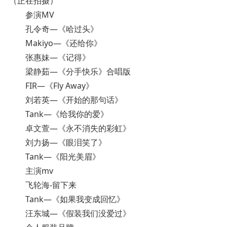
（正在拍摄）
参演MV
孔令奇—《哈过头》
Makiyo—《还给你》
张惠妹—《记得》
梁静茹—《分手快乐》合唱版
FIR—《Fly Away》
刘若英—《开始的那句话》
Tank—《给我你的爱》
卓文萱—《永不消失的彩虹》
刘力扬—《眼泪笑了》
Tank—《阳光美眉》
主演mv
飞轮海-留下来
Tank—《如果我变成回忆》
汪东城—《假装我们没爱过》