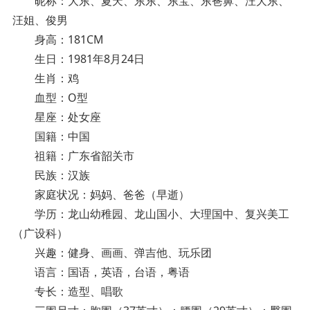
昵称：大东、夏天、东东、东宝、东爸鼻、汪大东、
汪姐、俊男
身高：181CM
生日：1981年8月24日
生肖：鸡
血型：O型
星座：处女座
国籍：中国
祖籍：广东省韶关市
民族：汉族
家庭状况：妈妈、爸爸（早逝）
学历：龙山幼稚园、龙山国小、大理国中、复兴美工
（广设科）
兴趣：健身、画画、弹吉他、玩乐团
语言：国语，英语，台语，粤语
专长：造型、唱歌