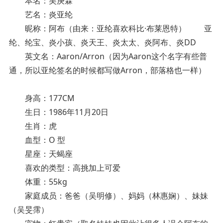
本名：吴庚霖
艺名：炎亚纶
昵称：阿布（由来：亚纶喜欢科比·布莱恩特） 亚
纶、纶宝、炎小孩、炎天王、炎太太、炎阿布、炎DD
英文名：Aaron/Arron（因为Aaron这个名字有些普
通，所以亚纶签名的时候都写做Arron，部落格也一样）
身高：177CM
生日：1986年11月20日
生肖：虎
血型：O 型
星座：天蝎座
喜欢的类型：高挑加上可爱
体重：55kg
家庭成员：爸爸（吴明修）、妈妈（林惠娴）、妹妹
（吴旻霈）