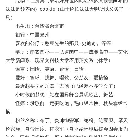
宠物：红贵宾（取名妹妹也因此让很多人误会阿布的
妹妹是领养的）cookie（由于纶怕妹妹无聊所以又买了一
只）
出生地：台湾省台北市
祖籍：中国泉州
喜欢的公仔：憨豆先生的那只~史迪奇。等等
学历：雨农国小——弘道国中——成渊高中——文化
大学新闻系、现景文科技大学应用英文系（休学）
语言：国语、英语、台语、日语
爱好：篮球、跳舞、唱歌、交朋友、爱搞怪
最近想要学的乐器：吉他（已经差不多学会了）
小时候的梦想：站在国际舞台展现歌艺、舞艺
怪癖：录歌前一定要吃饱，毛巾经常换、枕头套经常
换
粉丝名称：布丁、炎帅御霖军、纶粉、纶宝贝、摩天
纶家族、炎帝国度、红衣军（炎亚纶环球后援会因会服为