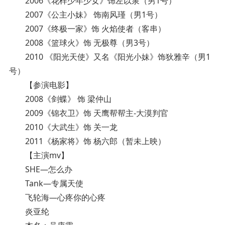
2006《花样少年少女》饰左以泉（男1号）
2007《公主小妹》 饰南风瑾（男1号）
2007《终极一家》饰 火焰使者（客串）
2008《篮球火》饰 无极尊（男3号）
2010 《阳光天使》又名《阳光小妹》饰狄雅辛（男1
号）
【参演电影】
2008《剑蝶》 饰 梁仲山
2009《锦衣卫》饰 天鹰帮帮主-大漠判官
2010《大武生》饰 关一龙
2011《杨家将》饰 杨六郎（暂未上映）
【主演mv】
SHE—怎么办
Tank—专属天使
飞轮海—心疼你的心疼
炎亚纶