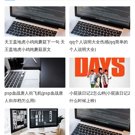
天王盖地虎小鸡炖蘑菇下一句 天
qq个人说明大全伤感(qq简单的
王盖地虎小鸡炖蘑菇原文
个人说明大全)
psp血战唐人街飞机(psp血战唐
小屁孩日记2怎么样(小屁孩日记2
人街存档怎么用)
什么时候上映)