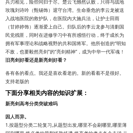
兵刃相见，险些同归于尽。楚云飞憾然认败，只得与战地
玫瑰刘诗吟（甄锡饰）退守台湾。生命垂危的李云龙被送
入战地医院的救护队，在医院内大施兵法，让护士田雨
（甘婷婷饰）逐渐爱上自己。归队后的李云龙参与清剿国
民党残匪，同时在进修学习中有所感悟行动，终于成长为
拥有军事理论和战略视野的共和国将军。他所创造的“明知
不敌，也要毅然亮剑”的“亮剑精神”，成为中华一代军魂！
旧亮剑好看还是新亮剑好看？
各有各的看点。我还是喜欢看老的。新的看着不是很好。
支持老版的
下面分享相关内容的知识扩展：
新亮剑高考分类突破难吗
因人而异。
1.按题型分类二轮复习,从题型出发,哪里不会刷哪里,哪里薄