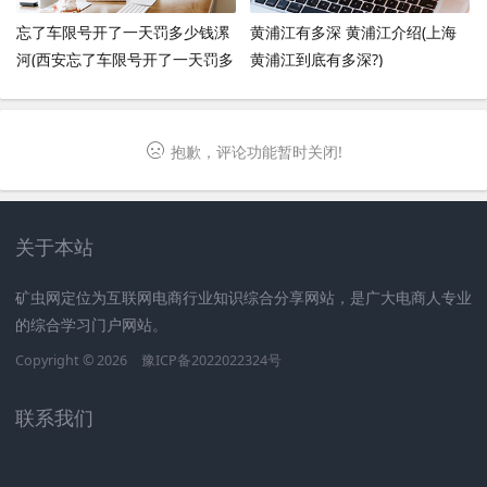
忘了车限号开了一天罚多少钱漯
黄浦江有多深 黄浦江介绍(上海
河(西安忘了车限号开了一天罚多
黄浦江到底有多深?)
少钱)
抱歉，评论功能暂时关闭!
关于本站
矿虫网定位为互联网电商行业知识综合分享网站，是广大电商人专业
的综合学习门户网站。
Copyright © 2026
豫ICP备2022022324号
联系我们