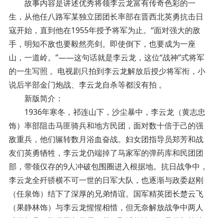
故事内容是讲述优秀将领李云龙富有传奇色彩的一
生，从他任八路军某独立团团长率部在晋西北英勇抗击日
寇开始，直到他在1955年授予将军为止。“面对强大的敌
手，明知不敌也要毅然亮剑。即使倒下，也要成为一座
山，一道岭。”——这句话就是李云龙，这位“战神”式将军
的一生写照 。电视剧只拍到李云龙解放后授少将军衔，小
说后半部金门炮战、李云龙自杀等都没有拍 。
新版简介：
1936年寒冬，祁连山下，沙尘暴中，李云龙（黄志忠
饰）率部阻击马匪骑兵和地方民团，面对数十倍于己的强
敌重兵，他们辗转数月浴血奋战。妇女团指导员郑芳和战
友们英勇牺牲，李云龙仍端掉了马家军的弹药库和民团团
部，带领仅存的9人冲破包围圈进入根据地。抗日战争中，
李云龙全歼骄横不可一世的日军大队，也逐渐与政委赵刚
（任泉饰）结下了深厚的兄弟情谊。国军精英团长楚云飞
（果静林饰）与李云龙惺惺相惜，但无奈解放战争中两人