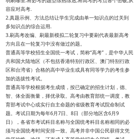
弱刷哪里.将必考的题型练熟练透,将高考的考点各个击破,从
容应对高考.
2.真题示例、方法总结让学生完成由单一知识点的过关到
多知识点的综合运用.
3.刷高考改编、刷最新模拟二轮复习中要刷代表最新高考
方向且在一轮复习中没有做过的题。
普通高等学校招生全国统一考试，简称“高考”，是中华人民
共和国大陆地区（不包括香港特别行政区、澳门特别行政
区和台湾省）合格的高中毕业生或具有同等学力的考生参
加的选拔性考试。
普通高等学校根据考生成绩，按已确定的招生计划，德、
智、体全面衡量，择优录取。高考由教育部统一调度，教
育部考试中心或实行自主命题的省级教育考试院命制试
题。考试日期为每年6月7日、8日（部分地区含6月9
日），各省市考试科目名称与全国统考科目名称相同的必
须与全国统考时间安排一致。高考并非中国公民获得文凭