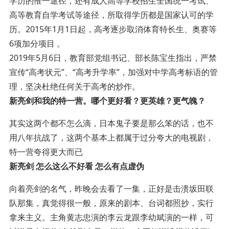
学历的惟一途径，还有成人高等学校招生全国统一考试、
高等教育自学考试等途径，所取得学历都是国家认可的学
历。2015年1月1日起，高考逐步取消体育特长生、奥赛等
6项加分项目 。
2019年5月6日，教育部党组书记、部长陈宝生指出，严禁
宣传“高考状元”、“高考升学率”，加强对中学高考标语的管
理，坚决杜绝任何关于高考的炒作。
新亮剑和我的特一营。哪个更好看？更英雄？更气魄？
其实这两个都不怎么滴，日本鬼子要是那么笨的话，也不
用八年抗战了，这两个基本上都属于过分夸大的电视剧，
特一营夸得更大而已
新亮剑 怎么这么不好看 怎么有点虚伪
向着亮剑的名气，昨晚会去看了一集，正好是击溃坂田联
队那集，真觉得很一般，原来的剧本、台词都照抄，实行
拿来主义。主角黄志忠演的李云龙跟李幼斌演的一样，可