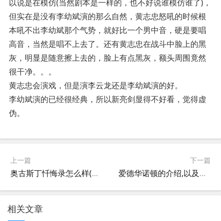
以说是在模仿(当然剧本是一样的，也不好说谁模仿谁了)，
但实在是没有李幼斌演的那么自然，黄志忠怒吼的时候根
本吼不出李幼斌那个气势，就好比一个男中音，硬是要唱
高音，当然是唱不上去了。还有黄志忠在战斗中脸上的黑
灰，明显是随意擦上去的，脸上有点黑灰，额头周围竟然
很干净。。。
黄志忠会演戏，但是演李云龙还是李幼斌演的好。
李幼斌演的已经很经典，所以新亮剑显得不好看，觉得虚
伪。
上一篇
下一篇
奥古斯丁忏悔录怎么样(试论奥古斯丁的《忏悔录》)
爱德华诺顿的介绍,以及他的经典电影有哪些?这是爱德华诺顿的什么电影
相关文章