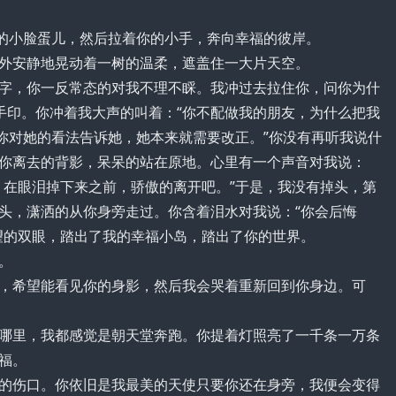
的小脸蛋儿，然后拉着你的小手，奔向幸福的彼岸。
安静地晃动着一树的温柔，遮盖住一大片天空。
，你一反常态的对我不理不睬。我冲过去拉住你，问你为什
手印。你冲着我大声的叫着：“你不配做我的朋友，为什么把我
把你对她的看法告诉她，她本来就需要改正。”你没有再听我说什
你离去的背影，呆呆的站在原地。心里有一个声音对我说：
。在眼泪掉下来之前，骄傲的离开吧。”于是，我没有掉头，第
头，潇洒的从你身旁走过。你含着泪水对我说：“你会后悔
望的双眼，踏出了我的幸福小岛，踏出了你的世界。
。
希望能看见你的身影，然后我会哭着重新回到你身边。可
里，我都感觉是朝天堂奔跑。你提着灯照亮了一千条一万条
福。
伤口。你依旧是我最美的天使只要你还在身旁，我便会变得