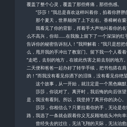
覆盖了整个心灵，覆盖了那些疼痛，那些伤感。
“莎莎！”我总是喜欢这样叫着你，掐着你胖胖
那个夏天，世界颠倒了上下左右。香樟树在窗外
我看见了你的背影，挥着手大声地叫着你的名字
么不高兴，你却……在我脸上留下了一个深深的红
告诉你的秘密告诉别人！”我辩解着：“我只是想
么，甩开我的手冲出了教室门。留下我一个人看着
“走吧，去别的地方，在彼此伤害之前去别的地方
二天便和爸爸一起办好了转学手续，把书包搭在肩
的！”而我没有看见你洒下的泪珠，没有看见你绝
这个故事，从一开始，就注定是一个黑色幽默
莎莎，你说对了。离开时，我后悔的向后张望，
是，我没有看到。所以，我坚持了离开你的决心。
莎莎，你相信么？只要拉着你的手，无论是在哪
路，我选了一条就会跟着你义无反顾地低头冲向幸
曾经失去的过往，无法飞翔的天际，无法治愈的