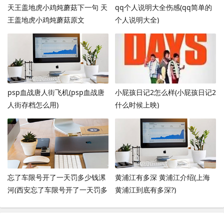
天王盖地虎小鸡炖蘑菇下一句 天
qq个人说明大全伤感(qq简单的
王盖地虎小鸡炖蘑菇原文
个人说明大全)
psp血战唐人街飞机(psp血战唐
小屁孩日记2怎么样(小屁孩日记2
人街存档怎么用)
什么时候上映)
忘了车限号开了一天罚多少钱漯
黄浦江有多深 黄浦江介绍(上海
河(西安忘了车限号开了一天罚多
黄浦江到底有多深?)
少钱)