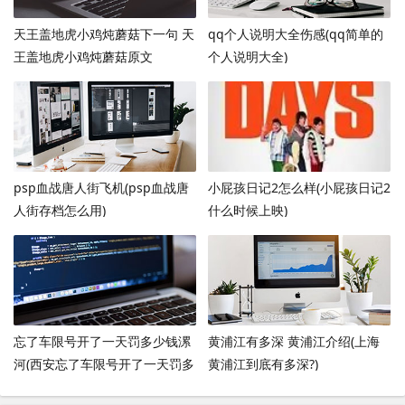
天王盖地虎小鸡炖蘑菇下一句 天
qq个人说明大全伤感(qq简单的
王盖地虎小鸡炖蘑菇原文
个人说明大全)
psp血战唐人街飞机(psp血战唐
小屁孩日记2怎么样(小屁孩日记2
人街存档怎么用)
什么时候上映)
忘了车限号开了一天罚多少钱漯
黄浦江有多深 黄浦江介绍(上海
河(西安忘了车限号开了一天罚多
黄浦江到底有多深?)
少钱)