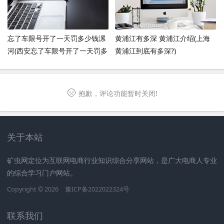
忘了车限号开了一天罚多少钱漯
黄浦江有多深 黄浦江介绍(上海
河(西安忘了车限号开了一天罚多
黄浦江到底有多深?)
少钱)
抱歉，评论功能暂时关闭!
关于本站
矿虫网定位为互联网电商行业知识综合分享网站，是广大电商人专业
的综合学习门户网站。
Copyright © 2026
豫ICP备2022022324号
联系我们