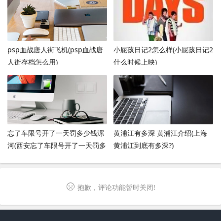
psp血战唐人街飞机(psp血战唐
小屁孩日记2怎么样(小屁孩日记2
人街存档怎么用)
什么时候上映)
忘了车限号开了一天罚多少钱漯
黄浦江有多深 黄浦江介绍(上海
河(西安忘了车限号开了一天罚多
黄浦江到底有多深?)
少钱)
抱歉，评论功能暂时关闭!