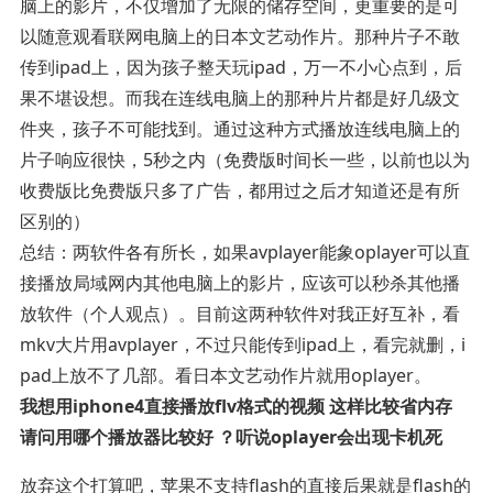
脑上的影片，不仅增加了无限的储存空间，更重要的是可
以随意观看联网电脑上的日本文艺动作片。那种片子不敢
传到ipad上，因为孩子整天玩ipad，万一不小心点到，后
果不堪设想。而我在连线电脑上的那种片片都是好几级文
件夹，孩子不可能找到。通过这种方式播放连线电脑上的
片子响应很快，5秒之内（免费版时间长一些，以前也以为
收费版比免费版只多了广告，都用过之后才知道还是有所
区别的）
总结：两软件各有所长，如果avplayer能象oplayer可以直
接播放局域网内其他电脑上的影片，应该可以秒杀其他播
放软件（个人观点）。目前这两种软件对我正好互补，看
mkv大片用avplayer，不过只能传到ipad上，看完就删，i
pad上放不了几部。看日本文艺动作片就用oplayer。
我想用iphone4直接播放flv格式的视频 这样比较省内存
请问用哪个播放器比较好 ？听说oplayer会出现卡机死
放弃这个打算吧，苹果不支持flash的直接后果就是flash的