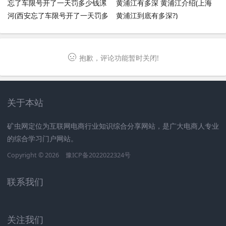
忘了车限号开了一天罚多少钱漯
黄浦江有多深 黄浦江介绍(上海
河(西安忘了车限号开了一天罚多
黄浦江到底有多深?)
少钱)
抱歉，评论功能暂时关闭!
关于本站
矿虫网定位为互联网电商行业知识综合分享网站，是广大电商人专业
的综合学习门户网站。
Copyright © 2026
豫ICP备2022022324号
联系我们
关注我们