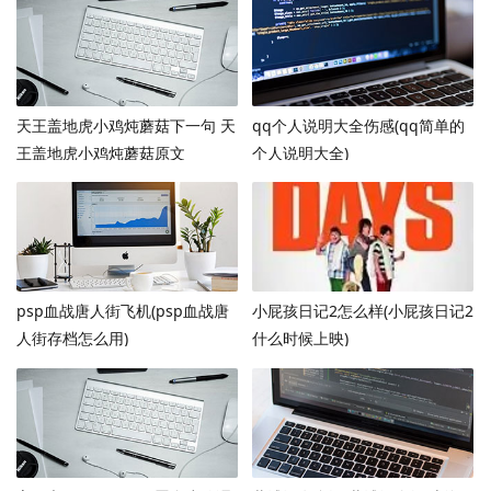
天王盖地虎小鸡炖蘑菇下一句 天
qq个人说明大全伤感(qq简单的
王盖地虎小鸡炖蘑菇原文
个人说明大全)
psp血战唐人街飞机(psp血战唐
小屁孩日记2怎么样(小屁孩日记2
人街存档怎么用)
什么时候上映)