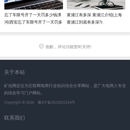
忘了车限号开了一天罚多少钱漯
黄浦江有多深 黄浦江介绍(上海
河(西安忘了车限号开了一天罚多
黄浦江到底有多深?)
少钱)
抱歉，评论功能暂时关闭!
关于本站
矿虫网定位为互联网电商行业知识综合分享网站，是广大电商人专业
的综合学习门户网站。
Copyright © 2026
豫ICP备2022022324号
联系我们