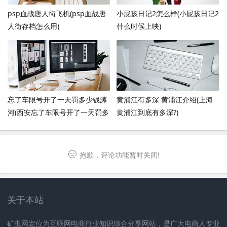
psp血战唐人街飞机(psp血战唐
小屁孩日记2怎么样(小屁孩日记2
人街存档怎么用)
什么时候上映)
忘了车限号开了一天罚多少钱漯
黄浦江有多深 黄浦江介绍(上海
河(西安忘了车限号开了一天罚多
黄浦江到底有多深?)
少钱)
抱歉，评论功能暂时关闭!
关于本站
矿虫网定位为互联网电商行业知识综合分享网站，是广大电商人专业