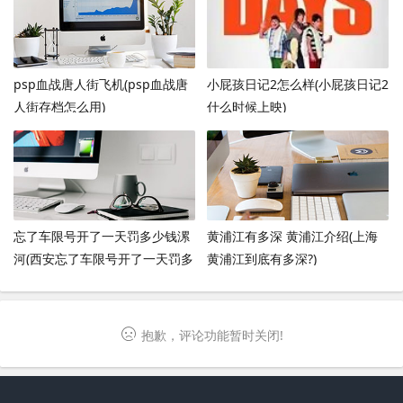
psp血战唐人街飞机(psp血战唐
小屁孩日记2怎么样(小屁孩日记2
人街存档怎么用)
什么时候上映)
忘了车限号开了一天罚多少钱漯
黄浦江有多深 黄浦江介绍(上海
河(西安忘了车限号开了一天罚多
黄浦江到底有多深?)
少钱)
抱歉，评论功能暂时关闭!