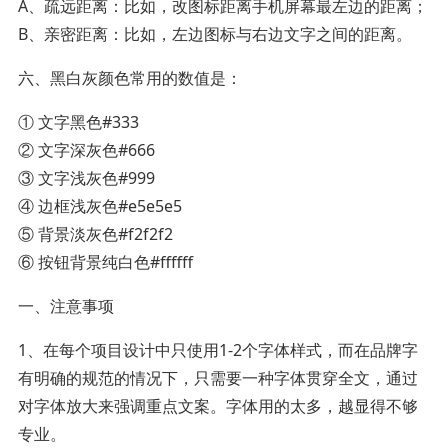
A、疏远距离：比如，改图标距离手机屏幕最左边的距离；
B、亲密距离：比如，左边图标与右边文字之间的距离。
六、黑白灰颜色常用的数值是：
① 文字黑色#333
② 文字深灰色#666
③ 文字浅灰色#999
④ 边框浅灰色#e5e5e5
⑤ 背景淡灰色#f2f2f2
⑥ 按钮背景纯白色#ffffff
一、注意事项
1、在每个项目设计中只使用1-2个字体样式，而在品牌字
有明确的规范的情况下，只需要一种字体贯穿全文，通过
对字体放大来强调重点文案。字体用的太多，越显得不够
专业。