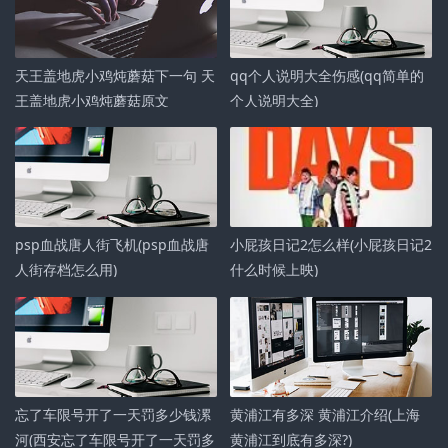
天王盖地虎小鸡炖蘑菇下一句 天
qq个人说明大全伤感(qq简单的
王盖地虎小鸡炖蘑菇原文
个人说明大全)
psp血战唐人街飞机(psp血战唐
小屁孩日记2怎么样(小屁孩日记2
人街存档怎么用)
什么时候上映)
忘了车限号开了一天罚多少钱漯
黄浦江有多深 黄浦江介绍(上海
河(西安忘了车限号开了一天罚多
黄浦江到底有多深?)