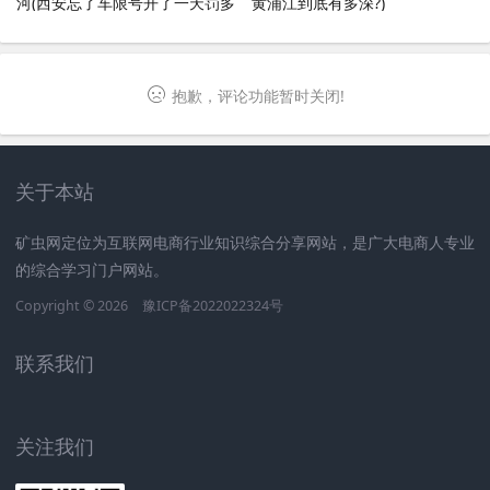
河(西安忘了车限号开了一天罚多
黄浦江到底有多深?)
少钱)
抱歉，评论功能暂时关闭!
关于本站
矿虫网定位为互联网电商行业知识综合分享网站，是广大电商人专业
的综合学习门户网站。
Copyright © 2026
豫ICP备2022022324号
联系我们
关注我们