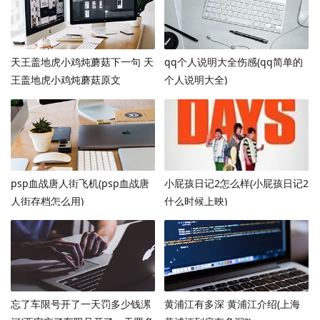
天王盖地虎小鸡炖蘑菇下一句 天
qq个人说明大全伤感(qq简单的
王盖地虎小鸡炖蘑菇原文
个人说明大全)
psp血战唐人街飞机(psp血战唐
小屁孩日记2怎么样(小屁孩日记2
人街存档怎么用)
什么时候上映)
忘了车限号开了一天罚多少钱漯
黄浦江有多深 黄浦江介绍(上海