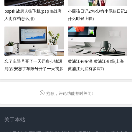
psp血战唐人街飞机(psp血战唐
小屁孩日记2怎么样(小屁孩日记2
人街存档怎么用)
什么时候上映)
忘了车限号开了一天罚多少钱漯
黄浦江有多深 黄浦江介绍(上海
河(西安忘了车限号开了一天罚多
黄浦江到底有多深?)
少钱)
抱歉，评论功能暂时关闭!
关于本站